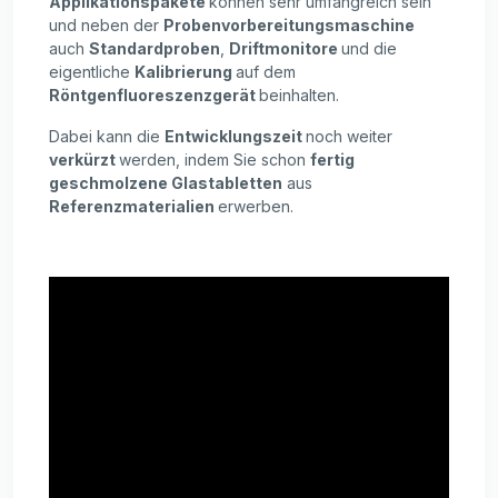
Applikationspakete
können sehr umfangreich sein
und neben der
Probenvorbereitungsmaschine
auch
Standardproben
,
Driftmonitore
und die
eigentliche
Kalibrierung
auf dem
Röntgenfluoreszenzgerät
beinhalten.
Dabei kann die
Entwicklungszeit
noch weiter
verkürzt
werden, indem Sie schon
fertig
geschmolzene Glastabletten
aus
Referenzmaterialien
erwerben.