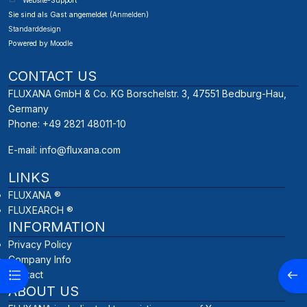
Website-Support
Sie sind als Gast angemeldet (
Anmelden
)
Standarddesign
Powered by
Moodle
CONTACT US
FLUXANA GmbH & Co. KG Borschelstr. 3, 47551 Bedburg-Hau,
Germany
Phone: +49 2821 48011-10
E-mail:
info@fluxana.com
LINKS
FLUXANA ®
FLUXEARCH ®
INFORMATION
Privacy Policy
Company Info
Kursindex öffnen
Bloc
Contact
ABOUT US