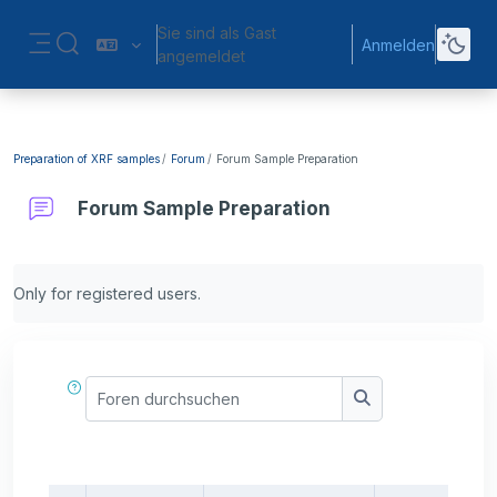
Zum Hauptinhalt
Sie sind als Gast
Anmelden
Sucheingabe umschalten
angemeldet
Website-Übersicht
Preparation of XRF samples
Forum
Forum Sample Preparation
Forum Sample Preparation
Abschlussbedingungen
Only for registered users.
Foren durchsuchen
Foren durchsuch