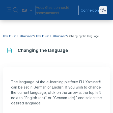
Passer au contenu principal
Vous êtes connecté
Connexion
Activer/désactiver la saisie de recherche
anonymement
Panneau latéral
How to use FLUXaminar?
How to use FLUXaminar?
Changing the language
Changing the language
Conditions d’achèvement
The language of the e-learning platform FLUXaminar®
can be set in German or English. If you wish to change
the current language, click on the arrow at the top left
next to "English (en)" or "German (de)" and select the
desired language: