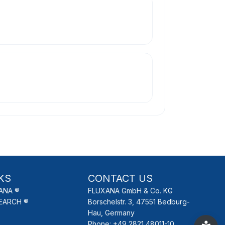
KS
CONTACT US
ANA ®
FLUXANA GmbH & Co. KG
EARCH ®
Borschelstr. 3, 47551 Bedburg-
Hau, Germany
Phone: +49 2821 48011-10