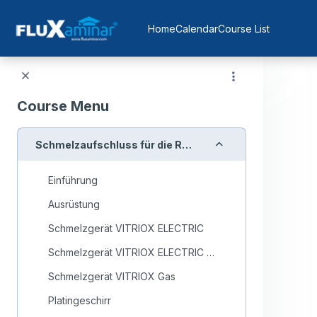
Skip to main content
Home
Calendar
Course List
Course Menu
Collapse
Schmelzaufschluss für die Röntgenfluoreszenzanalyse
Einführung
Ausrüstung
Schmelzgerät VITRIOX ELECTRIC
Schmelzgerät VITRIOX ELECTRIC 4+ (neu)
Schmelzgerät VITRIOX Gas
Platingeschirr