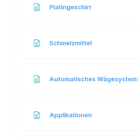
Page
Platingeschirr
Page
Schmelzmittel
Automatisches Wägesyste
Page
Applikationen