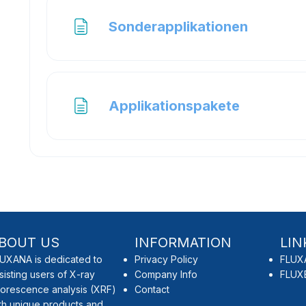
Page
Sonderapplikationen
Page
Applikationspakete
BOUT US
INFORMATION
LIN
UXANA is dedicated to
Privacy Policy
FLUX
sisting users of X-ray
Company Info
FLUX
uorescence analysis (XRF)
Contact
th unique products and