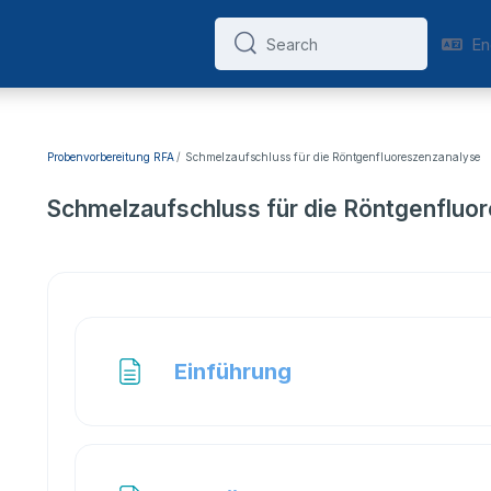
Eng
Search
Search
Probenvorbereitung RFA
Schmelzaufschluss für die Röntgenfluoreszenzanalyse
Schmelzaufschluss für die Röntgenfluo
Section outline
Page
Einführung